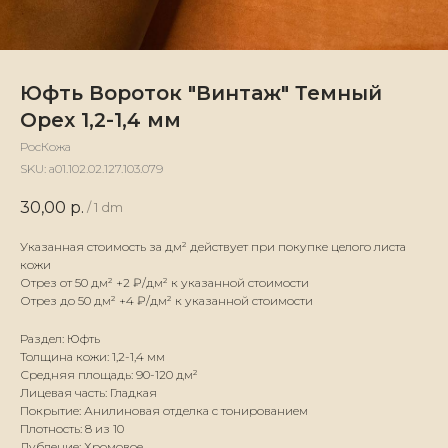
Юфть Вороток "Винтаж" Темный
Орех 1,2-1,4 мм
РосКожа
SKU:
а01.102.02.127.103.079
30,00
р.
/
1 dm
Указанная стоимость за дм² действует при покупке целого листа
кожи
Отрез от 50 дм² +2 ₽/дм² к указанной стоимости
Отрез до 50 дм² +4 ₽/дм² к указанной стоимости
Раздел: Юфть
Толщина кожи: 1,2-1,4 мм
Средняя площадь: 90-120 дм²
Лицевая часть: Гладкая
Покрытие: Анилиновая отделка с тонированием
Плотность: 8 из 10
Дубление: Хромовое