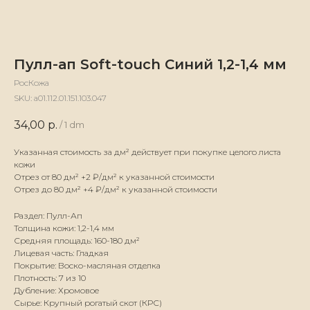
Пулл-ап Soft-touch Синий 1,2-1,4 мм
РосКожа
SKU:
а01.112.01.151.103.047
34,00
р.
/
1 dm
Указанная стоимость за дм² действует при покупке целого листа
кожи
Отрез от 80 дм² +2 ₽/дм² к указанной стоимости
Отрез до 80 дм² +4 ₽/дм² к указанной стоимости
Раздел: Пулл-Ап
Толщина кожи: 1,2-1,4 мм
Средняя площадь: 160-180 дм²
Лицевая часть: Гладкая
Покрытие: Воско-масляная отделка
Плотность: 7 из 10
Дубление: Хромовое
Сырье: Крупный рогатый скот (КРС)