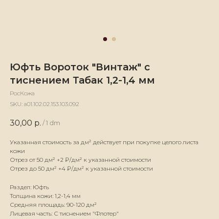
Юфть Вороток "Винтаж" с
тиснением Табак 1,2-1,4 мм
РосКожа
SKU:
а01.102.02.153.103.092
30,00
р.
/
1 dm
Указанная стоимость за дм² действует при покупке целого листа
кожи
Отрез от 50 дм² +2 ₽/дм² к указанной стоимости
Отрез до 50 дм² +4 ₽/дм² к указанной стоимости
Раздел: Юфть
Толщина кожи: 1,2-1,4 мм
Средняя площадь: 90-120 дм²
Лицевая часть: С тиснением "Флотер"