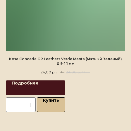
Коза Conceria GR Leathers Verde Menta (Мятный Зеленый)
0,9-1,1 мм
24,00
р.
34,00
р.
/
1 dm
/
1 dm
Подробнее
Купить