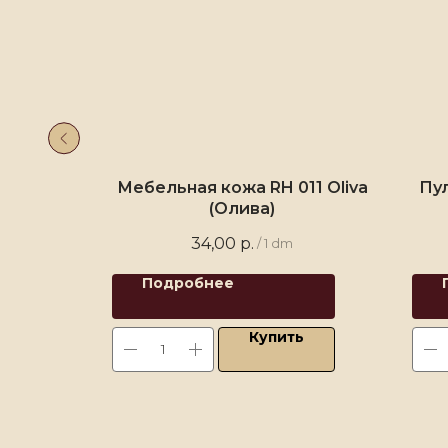
ый) 1,0-
Мебельная кожа RH 011 Oliva
Пул
(Олива)
34,00
р.
/
1 dm
Подробнее
ь
Купить