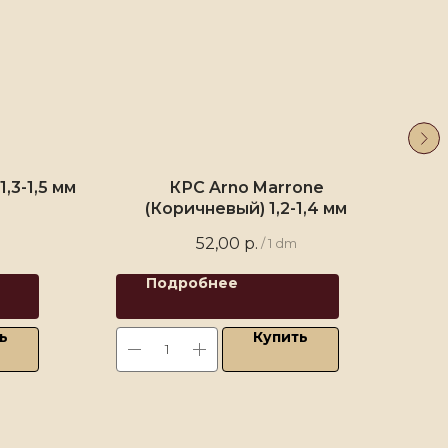
,3-1,5 мм
КРС Arno Marrone
Кай
(Коричневый) 1,2-1,4 мм
52,00
р.
/
1 dm
Подробнее
ь
Купить