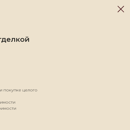
тделкой
ри покупке целого
оимости
тоимости