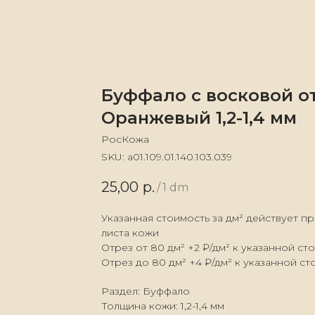
Буффало с восковой о
Оранжевый 1,2-1,4 мм
РосКожа
SKU:
а01.109.01.140.103.039
25,00
р.
/
1 dm
Указанная стоимость за дм² действует п
листа кожи
Отрез от 80 дм² +2 ₽/дм² к указанной ст
Отрез до 80 дм² +4 ₽/дм² к указанной с
Раздел: Буффало
Толщина кожи: 1,2-1,4 мм