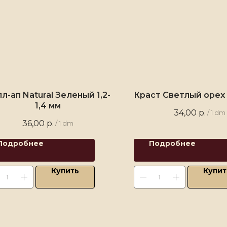
л-ап Natural Зеленый 1,2-
Краст Светлый орех 1
1,4 мм
34,00
р.
/
1 dm
36,00
р.
/
1 dm
Подробнее
Подробнее
Купить
Купит