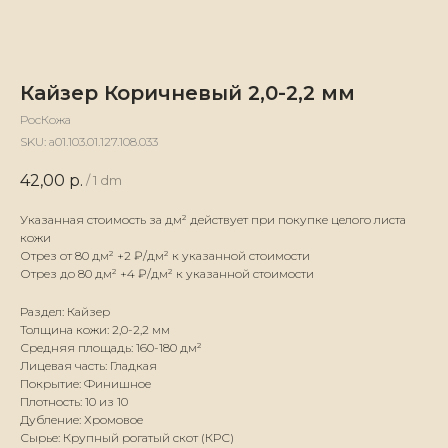
Кайзер Коричневый 2,0-2,2 мм
РосКожа
SKU:
а01.103.01.127.108.033
42,00
р.
/
1 dm
Указанная стоимость за дм² действует при покупке целого листа
кожи
Отрез от 80 дм² +2 ₽/дм² к указанной стоимости
Отрез до 80 дм² +4 ₽/дм² к указанной стоимости
Раздел: Кайзер
Толщина кожи: 2,0-2,2 мм
Средняя площадь: 160-180 дм²
Лицевая часть: Гладкая
Покрытие: Финишное
Плотность: 10 из 10
Дубление: Хромовое
Сырье: Крупный рогатый скот (КРС)