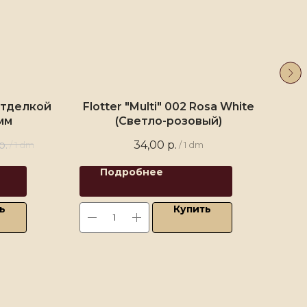
отделкой
Flotter "Multi" 002 Rosa White
К
мм
(Светло-розовый)
р.
34,00
р.
/
1 dm
/
1 dm
Подробнее
ь
Купить