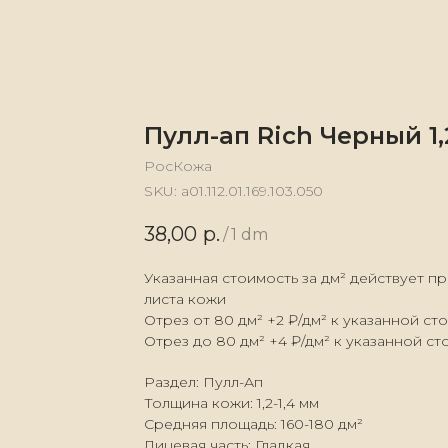
Пулл-ап Rich Черный 1,
РосКожа
SKU:
а01.112.01.169.103.050
38,00
р.
/
1 dm
Указанная стоимость за дм² действует п
листа кожи
Отрез от 80 дм² +2 ₽/дм² к указанной ст
Отрез до 80 дм² +4 ₽/дм² к указанной с
Раздел: Пулл-Ап
Толщина кожи: 1,2-1,4 мм
Средняя площадь: 160-180 дм²
Лицевая часть: Гладкая