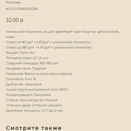
РосКожа
а01.112.01.169.103.028
32,00
р.
Указанная стоимость за дм² действует при покупке целого листа
кожи
Отрез от 80 дм² +2 ₽/дм² к указанной стоимости
Отрез до 80 дм² +4 ₽/дм² к указанной стоимости
Раздел: Пулл-Ап
Толщина кожи: 1,2-1,4 мм
Средняя площадь: 160-180 дм²
Лицевая часть: Гладкая
Покрытие: Воско-анилиновая отделка
Плотность: 5 из 10
Дубление: Хромовое
Сырье: Крупный рогатый скот (КРС)
Конфигурация: Полукожа
Страна производства: Россия
Оттенки цвета: Оттенки черного
Диапазон толщины: От 1 до 2 мм
Смотрите также