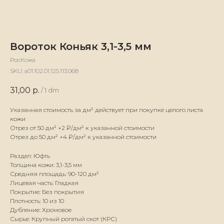
Вороток Коньяк 3,1-3,5 мм
РосКожа
SKU:
а01.102.01.125.113.068
31,00
р.
/
1 dm
Указанная стоимость за дм² действует при покупке целого листа
кожи
Отрез от 50 дм² +2 ₽/дм² к указанной стоимости
Отрез до 50 дм² +4 ₽/дм² к указанной стоимости
Раздел: Юфть
Толщина кожи: 3,1-3,5 мм
Средняя площадь: 90-120 дм²
Лицевая часть: Гладкая
Покрытие: Без покрытия
Плотность: 10 из 10
Дубление: Хромовое
Сырье: Крупный рогатый скот (КРС)