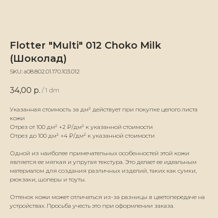
Flotter "Multi" 012 Choko Milk
(Шоколад)
SKU:
а08.802.01.170.103.012
34,00
р.
/
1 dm
Указанная стоимость за дм² действует при покупке целого листа
кожи
Отрез от 100 дм² +2 ₽/дм² к указанной стоимости
Отрез до 100 дм² +4 ₽/дм² к указанной стоимости
Одной из наиболее примечательных особенностей этой кожи
является ее мягкая и упругая текстура. Это делает ее идеальным
материалом для создания различных изделий, таких как сумки,
рюкзаки, шоперы и тоуты.
Оттенок кожи может отличаться из-за разницы в цветопередаче на
устройствах. Просьба учесть это при оформлении заказа.