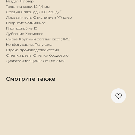
Раздел: Флотер
Толщина кожи: 1,2-1,4 мм
Средняя площадь: 180-220 дм²
Лицевая часть: С тиснением "Флотер"
Покрытие: Финишное
Плотность: 3 из 10
Дубление: Хромовое
Сырье: Крупный рогатый скот (КРС)
Конфигурация: Полукожа
Страна производства: Россия
Оттенки цвета: Оттенки бордового
Диапазон толщины: От 1 до 2 мм
Смотрите также