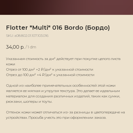
Flotter "Multi" 016 Bordo (Бордо)
SKU:
а08.802.01.107.103.016
34,00
р.
/
1 dm
Указанная стоимость за дм² действует при покупке целого листа
кожи
Отрез от 100 дм² +2 ₽/дм² к указанной стоимости
Отрез до 100 дм² +4 ₽/дм² к указанной стоимости
Одной из наиболее примечательных особенностей этой кожи
является ее мягкая и упругая текстура. Это делает ее идеальным
материалом для создания различных изделий, таких как сумки,
рюкзаки, шоперы и тоуты.
Оттенок кожи может отличаться из-за разницы в цветопередаче на
устройствах. Просьба учесть это при оформлении заказа.