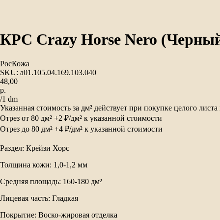
КРС Crazy Horse Nero (Черный)
РосКожа
SKU:
а01.105.04.169.103.040
48,00
р.
/
1 dm
Указанная стоимость за дм² действует при покупке целого листа
Отрез от 80 дм² +2 ₽/дм² к указанной стоимости
Отрез до 80 дм² +4 ₽/дм² к указанной стоимости
Раздел: Крейзи Хорс
Толщина кожи: 1,0-1,2 мм
Средняя площадь: 160-180 дм²
Лицевая часть: Гладкая
Покрытие: Воско-жировая отделка