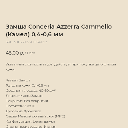
Замша Conceria Azzerra Cammello
(Кэмел) 0,4-0,6 мм
SKU:
а01.122.05.201.124.097
48,00
р.
/
1 dm
Указанная стоимость за дм² действует при покупке целого листа
кожи
Раздел: Замша
Толщина кожи: 0,4-0,6 мм
Средняя площадь: 40-60 дм²
Лицевая часть: Замша
Покрытие: Без покрытия
Плотность: 3 из 10
Дубление: Хромовое
Сырье: Мелкий рогатый скот (МРС)
Конфигурация: Целая шкура
Страна производства: Италия