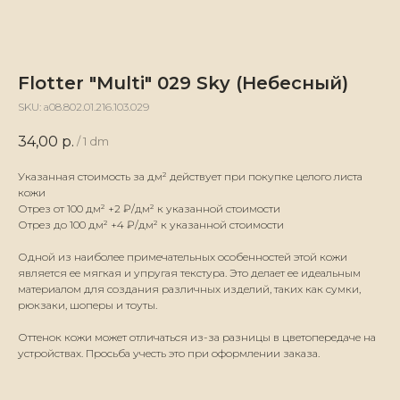
Flotter "Multi" 029 Sky (Небесный)
SKU:
а08.802.01.216.103.029
34,00
р.
/
1 dm
Указанная стоимость за дм² действует при покупке целого листа
кожи
Отрез от 100 дм² +2 ₽/дм² к указанной стоимости
Отрез до 100 дм² +4 ₽/дм² к указанной стоимости
Одной из наиболее примечательных особенностей этой кожи
является ее мягкая и упругая текстура. Это делает ее идеальным
материалом для создания различных изделий, таких как сумки,
рюкзаки, шоперы и тоуты.
Оттенок кожи может отличаться из-за разницы в цветопередаче на
устройствах. Просьба учесть это при оформлении заказа.