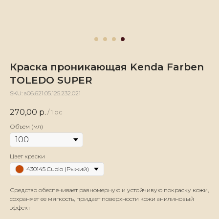
Краска проникающая Kenda Farben
TOLEDO SUPER
SKU:
а06.621.05.125.232.021
270,00
р.
/
1 pc
Объем (мл)
Цвет краски
430145 Cuoio (Рыжий)
Средство обеспечивает равномерную и устойчивую покраску кожи,
сохраняет ее мягкость, придает поверхности кожи анилиновый
эффект