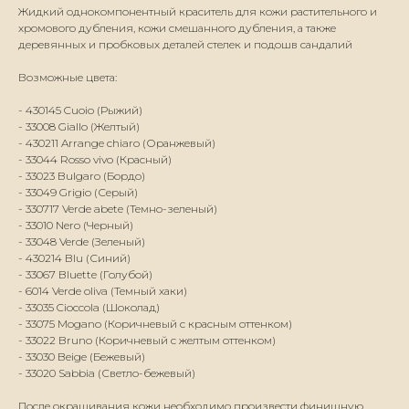
Жидкий однокомпонентный краситель для кожи растительного и
хромового дубления, кожи смешанного дубления, а также
деревянных и пробковых деталей стелек и подошв сандалий
Возможные цвета:
- 430145 Cuoio (Рыжий)
- 33008 Giallo (Желтый)
- 430211 Arrange chiaro (Оранжевый)
- 33044 Rosso vivo (Красный)
- 33023 Bulgaro (Бордо)
- 33049 Grigio (Серый)
- 330717 Verde abete (Темно-зеленый)
- 33010 Nero (Черный)
- 33048 Verde (Зеленый)
- 430214 Blu (Синий)
- 33067 Bluette (Голубой)
- 6014 Verde oliva (Темный хаки)
- 33035 Cioccola (Шоколад)
- 33075 Mogano (Коричневый с красным оттенком)
- 33022 Bruno (Коричневый с желтым оттенком)
- 33030 Beige (Бежевый)
- 33020 Sabbia (Светло-бежевый)
После окрашивания кожи необходимо произвести финишную